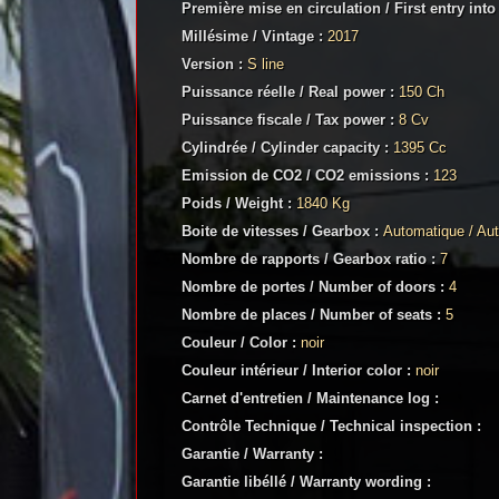
Première mise en circulation / First entry into
Millésime / Vintage :
2017
Version :
S line
Puissance réelle / Real power :
150 Ch
Puissance fiscale / Tax power :
8 Cv
Cylindrée / Cylinder capacity :
1395 Cc
Emission de CO2 / CO2 emissions :
123
Poids / Weight :
1840 Kg
Boite de vitesses / Gearbox :
Automatique / Au
Nombre de rapports / Gearbox ratio :
7
Nombre de portes / Number of doors :
4
Nombre de places / Number of seats :
5
Couleur / Color :
noir
Couleur intérieur / Interior color :
noir
Carnet d'entretien / Maintenance log :
Contrôle Technique / Technical inspection :
Garantie / Warranty :
Garantie libéllé / Warranty wording :