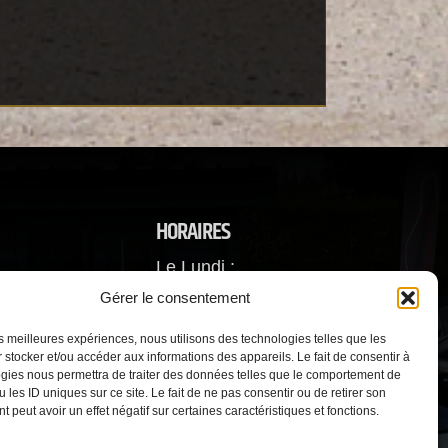
HORAIRES
Le Lundi :
De 9h30 à 12h - 14h à 18h
Gérer le consentement
orange.fr
Du mardi au Vendredi
les meilleures expériences, nous utilisons des technologies telles que les
 stocker et/ou accéder aux informations des appareils. Le fait de consentir à
De 8h à 12h - 14h à 18h30.
gies nous permettra de traiter des données telles que le comportement de
 les ID uniques sur ce site. Le fait de ne pas consentir ou de retirer son
Samedi : De 8h à 13h
 peut avoir un effet négatif sur certaines caractéristiques et fonctions.