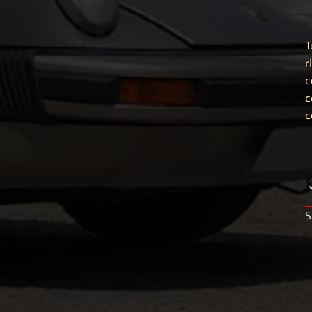
T
r
c
c
c
S