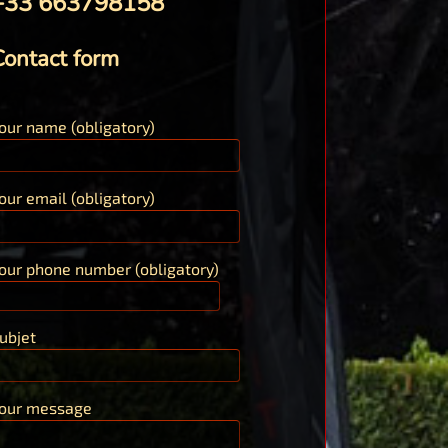
+33 663798158
Contact form
our name (obligatory)
our email (obligatory)
our phone number (obligatory)
ubjet
our message