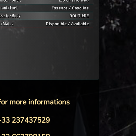
ance / Power:
150 Ch (110 KW)
rant / Fuel:
Essence / Gasoline
sserie / Body:
ROUTIèRE
 / Status:
Disponible / Available
For more informations
+33 237437529