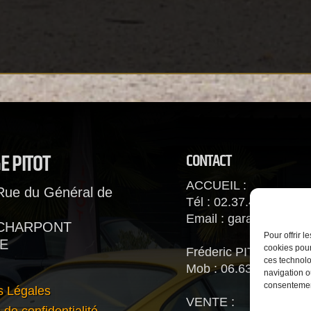
E PITOT
CONTACT
ACCUEIL :
Rue du Général de
Tél : 02.37.43.75.29
Email : garage-pitot@
 CHARPONT
Pour offrir 
E
cookies pour
Fréderic PITOT
ces technolo
Mob : 06.63.93.88.66
navigation ou
consentement
s Légales
VENTE :