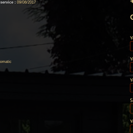
 service :
09/08/2017
Y
Y
tomatic
Y
S
Y