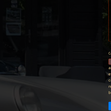
C
a
e
c
r
b