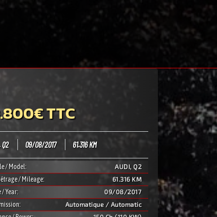
3.800€ TTC
. Q2
09/08/2017
61.316 KM
e / Model:
AUDI, Q2
étrage / Mileage:
61.316 KM
 / Year:
09/08/2017
mission:
Automatique / Automatic