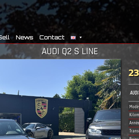
Sell
News
Contact
AUDI Q2 S LINE
2
AUDI
Modèl
Kilom
Année
Trans