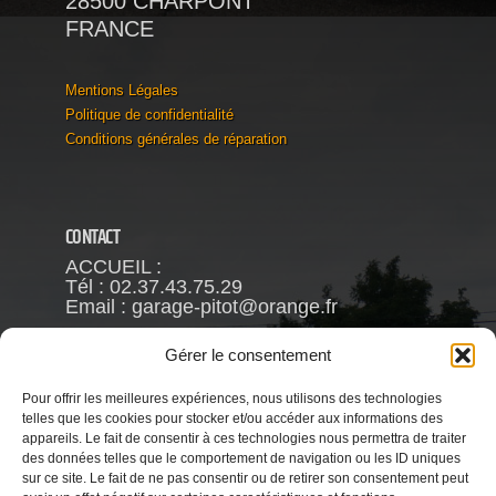
28500 CHARPONT
FRANCE
Mentions Légales
Politique de confidentialité
Conditions générales de réparation
CONTACT
ACCUEIL :
Tél : 02.37.43.75.29
Email : garage-pitot@orange.fr
Fréderic PITOT
Gérer le consentement
Mob : 06.63.93.88.66
Pour offrir les meilleures expériences, nous utilisons des technologies
VENTE :
telles que les cookies pour stocker et/ou accéder aux informations des
Reynald CHAMBRIN
appareils. Le fait de consentir à ces technologies nous permettra de traiter
Mob : 06.63.79.81.58
des données telles que le comportement de navigation ou les ID uniques
Email : garage.pitot@gmail.com
sur ce site. Le fait de ne pas consentir ou de retirer son consentement peut