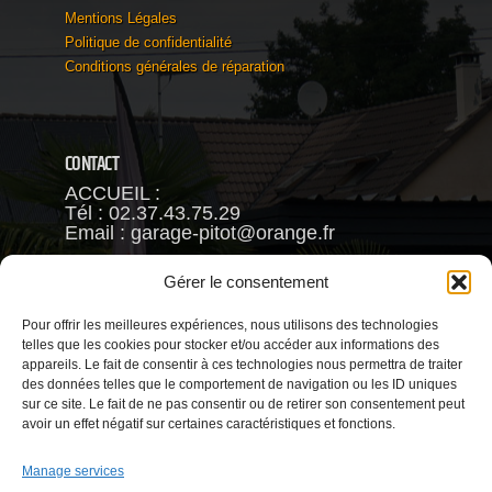
Mentions Légales
Politique de confidentialité
Conditions générales de réparation
CONTACT
ACCUEIL :
Tél : 02.37.43.75.29
Email : garage-pitot@orange.fr
Fréderic PITOT
Gérer le consentement
Mob : 06.63.93.88.66
Pour offrir les meilleures expériences, nous utilisons des technologies
VENTE :
telles que les cookies pour stocker et/ou accéder aux informations des
Reynald CHAMBRIN
appareils. Le fait de consentir à ces technologies nous permettra de traiter
Mob : 06.63.79.81.58
des données telles que le comportement de navigation ou les ID uniques
Email : garage.pitot@gmail.com
sur ce site. Le fait de ne pas consentir ou de retirer son consentement peut
avoir un effet négatif sur certaines caractéristiques et fonctions.
Manage services
HORAIRES