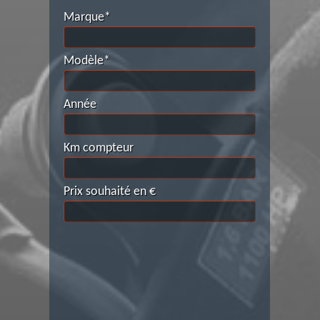
Marque*
Modèle*
Année
Km compteur
Prix souhaité en €