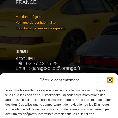
FRANCE
Mentions Légales
Politique de confidentialité
Conditions générales de réparation
CONTACT
ACCUEIL :
Tél : 02.37.43.75.29
Email : garage-pitot@orange.fr
Fréderic PITOT
Gérer le consentement
Mob : 06.63.93.88.66
Pour offrir les meilleures expériences, nous utilisons des technologies
VENTE :
telles que les cookies pour stocker et/ou accéder aux informations des
Reynald CHAMBRIN
appareils. Le fait de consentir à ces technologies nous permettra de traiter
Mob : 06.63.79.81.58
des données telles que le comportement de navigation ou les ID uniques
Email : garage.pitot@gmail.com
sur ce site. Le fait de ne pas consentir ou de retirer son consentement peut
avoir un effet négatif sur certaines caractéristiques et fonctions.