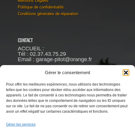
Mentions Légales
Politique de confidentialité
Conditions générales de réparation
CONTACT
ACCUEIL :
Tél : 02.37.43.75.29
Email : garage-pitot@orange.fr
Fréderic PITOT
Gérer le consentement
Mob : 06.63.93.88.66
Pour offrir les meilleures expériences, nous utilisons des technologies
VENTE :
telles que les cookies pour stocker et/ou accéder aux informations des
Reynald CHAMBRIN
appareils. Le fait de consentir à ces technologies nous permettra de traiter
Mob : 06.63.79.81.58
des données telles que le comportement de navigation ou les ID uniques
Email : garage.pitot@gmail.com
sur ce site. Le fait de ne pas consentir ou de retirer son consentement peut
avoir un effet négatif sur certaines caractéristiques et fonctions.
Gérer les services
HORAIRES