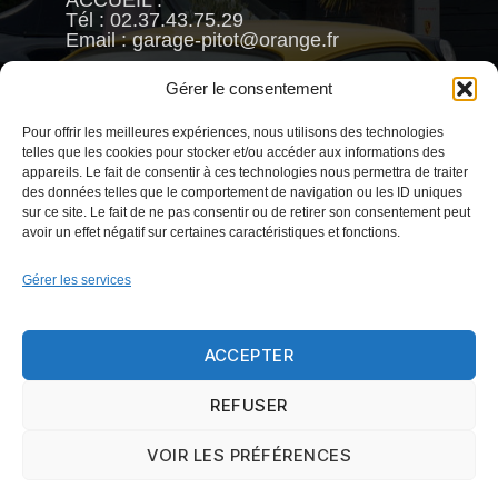
Tél : 02.37.43.75.29
Email : garage-pitot@orange.fr
Fréderic PITOT
Gérer le consentement
Mob : 06.63.93.88.66
Pour offrir les meilleures expériences, nous utilisons des technologies
VENTE :
telles que les cookies pour stocker et/ou accéder aux informations des
Reynald CHAMBRIN
appareils. Le fait de consentir à ces technologies nous permettra de traiter
Mob : 06.63.79.81.58
des données telles que le comportement de navigation ou les ID uniques
Email : garage.pitot@gmail.com
sur ce site. Le fait de ne pas consentir ou de retirer son consentement peut
avoir un effet négatif sur certaines caractéristiques et fonctions.
Gérer les services
HORAIRES
Le Lundi :
De 9h30 à 12h - 14h à 18h
ACCEPTER
Du mardi au Vendredi
REFUSER
De 8h à 12h - 14h à 18h30.
Samedi : De 8h à 13h
VOIR LES PRÉFÉRENCES