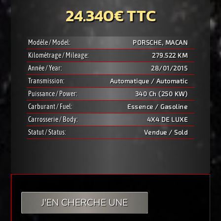
24.340€ TTC
Modèle / Model:
PORSCHE, MACAN
Kilométrage / Mileage:
279.522 KM
Année / Year:
28/01/2015
Transmission:
Automatique / Automatic
Puissance / Power:
340 Ch (250 KW)
Carburant / Fuel:
Essence / Gasoline
Carrosserie / Body:
4X4 DE LUXE
Statut / Status:
Vendue / Sold
J'EN CHERCHE UNE