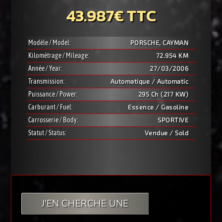
43.987€ TTC
Modèle / Model:
PORSCHE, CAYMAN
Kilométrage / Mileage:
72.954 KM
Année / Year:
27/03/2006
Transmission:
Automatique / Automatic
Puissance / Power:
295 Ch (217 KW)
Carburant / Fuel:
Essence / Gasoline
Carrosserie / Body:
SPORTIVE
Statut / Status:
Vendue / Sold
J'EN CHERCHE UNE