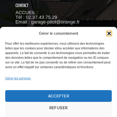
CONTACT
ACCUEIL :
Tél : 02.37.43.75.29
Email : garage-pitot@orange.fr
Fréderic PITOT
Gérer le consentement
Mob : 06.63.93.88.66
Pour offrir les meilleures expériences, nous utilisons des technologies
VENTE :
telles que les cookies pour stocker et/ou accéder aux informations des
Reynald CHAMBRIN
appareils. Le fait de consentir à ces technologies nous permettra de traiter
Mob : 06.63.79.81.58
des données telles que le comportement de navigation ou les ID uniques
Email : garage.pitot@gmail.com
sur ce site. Le fait de ne pas consentir ou de retirer son consentement peut
avoir un effet négatif sur certaines caractéristiques et fonctions.
Gérer les services
HORAIRES
Le Lundi :
De 9h30 à 12h - 14h à 18h
ACCEPTER
Du mardi au Vendredi
REFUSER
De 8h à 12h - 14h à 18h30.