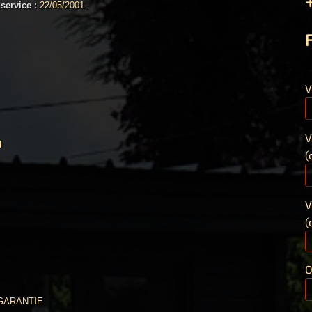
 service :
22/05/2001
F
V
V
l
(
V
(
O
GARANTIE