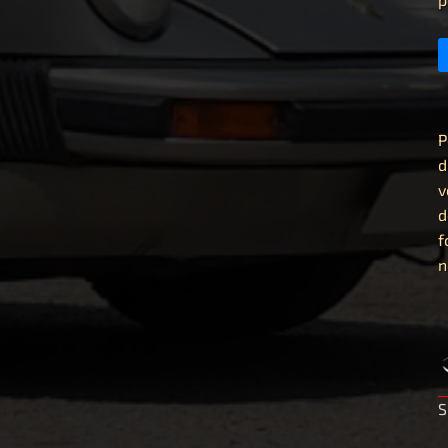
P
d
v
d
f
n
S