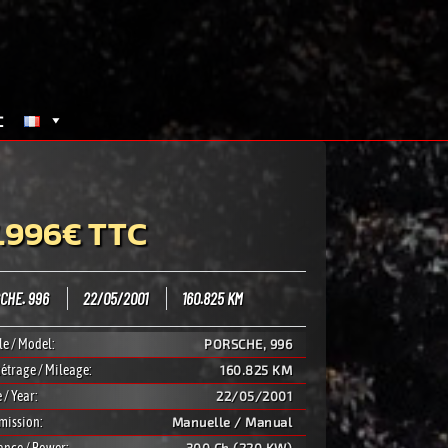
t
.996€ TTC
CHE. 996
22/05/2001
160.825 KM
e / Model:
PORSCHE, 996
étrage / Mileage:
160.825 KM
 / Year:
22/05/2001
mission:
Manuelle / Manual