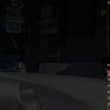
V
R
f
i
e
d
d
p