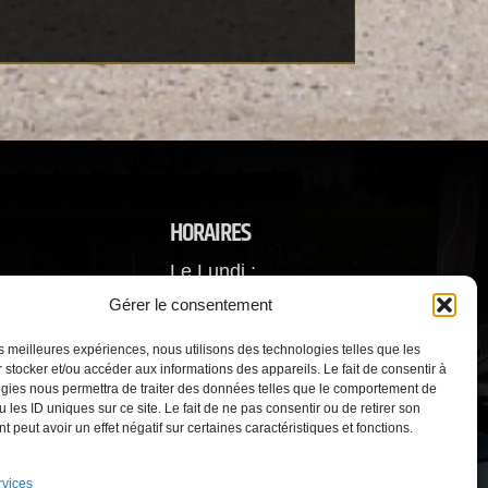
HORAIRES
Le Lundi :
De 9h30 à 12h - 14h à 18h
Gérer le consentement
orange.fr
Du mardi au Vendredi
les meilleures expériences, nous utilisons des technologies telles que les
 stocker et/ou accéder aux informations des appareils. Le fait de consentir à
De 8h à 12h - 14h à 18h30.
gies nous permettra de traiter des données telles que le comportement de
 les ID uniques sur ce site. Le fait de ne pas consentir ou de retirer son
Samedi : De 8h à 13h
 peut avoir un effet négatif sur certaines caractéristiques et fonctions.
rvices