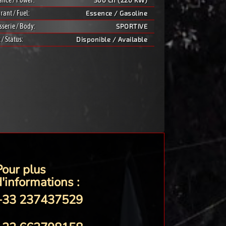
ance / Power:
300 Ch (220 KW)
rant / Fuel:
Essence / Gasoline
sserie / Body:
SPORTIVE
 / Status:
Disponible / Available
Pour plus
'informations :
+33 237437529