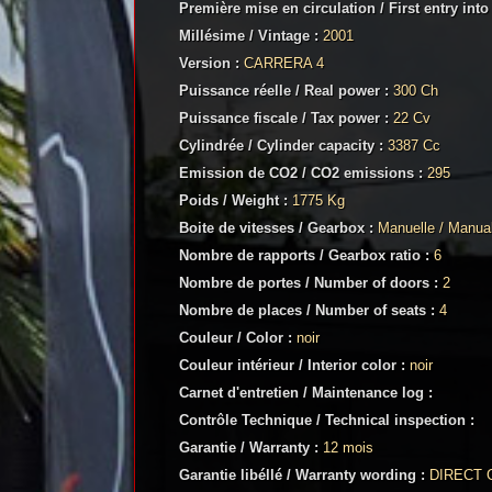
Première mise en circulation / First entry into
Millésime / Vintage :
2001
Version :
CARRERA 4
Puissance réelle / Real power :
300 Ch
Puissance fiscale / Tax power :
22 Cv
Cylindrée / Cylinder capacity :
3387 Cc
Emission de CO2 / CO2 emissions :
295
Poids / Weight :
1775 Kg
Boite de vitesses / Gearbox :
Manuelle / Manua
Nombre de rapports / Gearbox ratio :
6
Nombre de portes / Number of doors :
2
Nombre de places / Number of seats :
4
Couleur / Color :
noir
Couleur intérieur / Interior color :
noir
Carnet d'entretien / Maintenance log :
Contrôle Technique / Technical inspection :
Garantie / Warranty :
12 mois
Garantie libéllé / Warranty wording :
DIRECT 