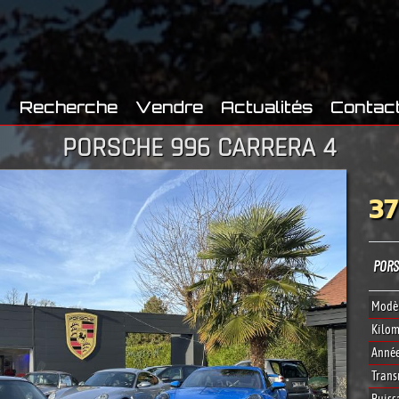
Recherche
Vendre
Actualités
Contac
PORSCHE 996 CARRERA 4
37
PORS
Modèl
Kilom
Année
Trans