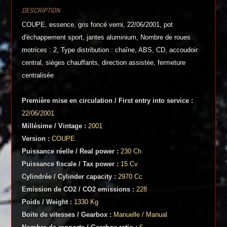
DESCRIPTION
COUPE, essence, gris foncé verni, 22/06/2001, pot
d'échappement sport, jantes aluminium, Nombre de roues
motrices : 2, Type distribution : chaîne, ABS, CD, accoudoir
central, sièges chauffants, direction assistée, fermeture
centralisée
Première mise en circulation / First entry into service :
22/06/2001
Millésime / Vintage :
2001
Version :
COUPE
Puissance réelle / Real power :
230 Ch
Puissance fiscale / Tax power :
15 Cv
Cylindrée / Cylinder capacity :
2970 Cc
Emission de CO2 / CO2 emissions :
228
Poids / Weight :
1330 Kg
Boite de vitesses / Gearbox :
Manuelle / Manual