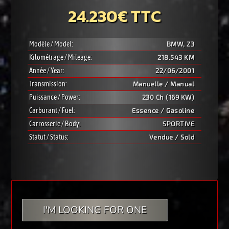
24.230€ TTC
Modèle / Model:
BMW, Z3
Kilométrage / Mileage:
218.543 KM
Année / Year:
22/06/2001
Transmission:
Manuelle / Manual
Puissance / Power:
230 Ch (169 KW)
Carburant / Fuel:
Essence / Gasoline
Carrosserie / Body:
SPORTIVE
Statut / Status:
Vendue / Sold
I'M LOOKING FOR ONE