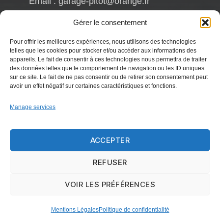
Email : garage-pitot@orange.fr
Fréderic PITOT
Gérer le consentement
Mob : 06.63.93.88.66
Pour offrir les meilleures expériences, nous utilisons des technologies
VENTE :
telles que les cookies pour stocker et/ou accéder aux informations des
Reynald CHAMBRIN
appareils. Le fait de consentir à ces technologies nous permettra de traiter
Mob : 06.63.79.81.58
des données telles que le comportement de navigation ou les ID uniques
Email : garage.pitot@gmail.com
sur ce site. Le fait de ne pas consentir ou de retirer son consentement peut
avoir un effet négatif sur certaines caractéristiques et fonctions.
Manage services
HORAIRES
Le Lundi :
De 9h30 à 12h - 14h à 18h
ACCEPTER
Du mardi au Vendredi
REFUSER
De 8h à 12h - 14h à 18h30.
Samedi : De 8h à 13h
VOIR LES PRÉFÉRENCES
Mentions Légales
Politique de confidentialité